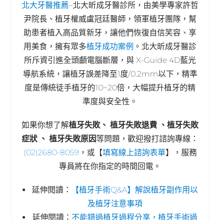
北大牙醫推薦
–北大昕成牙醫診所，由美學專家許哲
尹院長、植牙權威盧冠廷醫師，領軍植牙團隊，幫
助患者植入高品質新牙，讓他們恢復自信笑容、享
用美食，擁有眾多
植牙成功案例
。北大昕成牙醫診
所斥資引進全頭顱電腦斷層，與 X-Guide 4D藍光
導航系統，讓植牙誤差降至1度/0.2mm以下，精準
度是傳統徒手植牙的10~20倍，大幅提升植牙的精
準度與安全性。
如果你想了解
植牙失敗、 植牙失敗退費 、植牙失敗
症狀 、 植牙失敗原因
等問題，歡迎撥打諮詢專線：
(02)2680-8059
，或【
填寫線上諮詢表單
】，服務
專員將在你指定的時間回電。
延伸閱讀：
【植牙手術Q&A】解說植牙副作用以
及植牙注意事項
延伸閱讀：
不能錯過植牙過程分享，植牙手術過