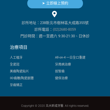
➤ 立即線上預約
診所地址：238新北市樹林區大成路355號
診所電話：
(02)2680-8059
門診時間：週一至週六 9:30-21:30、日休診
治療項目
人工植牙
All-on-4 一日全口重建
全瓷冠
牙周病治療
美齒陶瓷貼片
拔智齒
3D齒雕|陶瓷嵌體
健保治療
牙齒矯正
Copyright © 2020 北大昕成牙醫. All rights reserved.