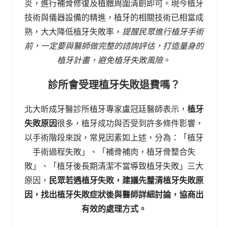
炎，進行補骨修復及植體周圍清創即可。現今植牙
技術與儀器設備的精進，植牙的相關技術已相當成
熟，大大降低植牙失敗率，
提醒民眾進行植牙手術
前，一定要與醫師做完整的諮詢評估，打造量身的
植牙計畫，避免植牙失敗風險
。
診所會受理植牙失敗退費嗎？
北大昕成牙醫診所植牙專家盧冠廷醫師表示，
植牙
失敗原因
很多，植牙成功與否受到許多條件影響，
以手術階段來說，常見因素如上述，分為：「植牙
手術過程失敗」、「補骨補肉，植牙骨整合失
敗」、「植牙後長期清潔不當導致植牙失敗」三大
原因，
民眾若遇植牙失敗，建議先釐清植牙失敗原
因，找出植牙失敗症狀後與醫師詳細討論，協商出
有效的處理方式。