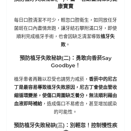
康寶寶
每日口腔清潔不可少，輕忽口腔衛生，如同放任牙
菌斑在口內盡情奔跑，讓牙結石攀附滿口牙，即使
順利完成植牙手術，也會因缺乏清潔導致
植牙失
敗
。
預防植牙失敗秘訣(二)：勇敢向香菸Say
Goodbye！
植牙患者再難以忍受也請努力戒菸，
香菸中的尼古
丁是最容易導致植牙失敗原因，尼古丁會使血管收
縮循環變差，使傷口周圍缺乏養分，無法順利藉由
血液即時補給
，造成傷口不易癒合，甚至增加感染
的可能性。
預防植牙失敗秘訣(三)：別輕忽！控制慢性疾