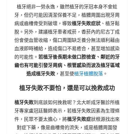
植牙絕非一勞永逸，雖然植牙的牙冠本身不會蛀
牙，但仍可能因清潔保養不足，植體周圍出現牙周
病或齒槽骨受到破壞，導致
植牙失敗症狀
、植牙鬆
脫。另外，建議植牙患者戒菸，香菸內的尼古丁成
份會使血管收縮，傷口周圍缺乏養分無法順利藉由
血液即時補給，造成傷口不易癒合，甚至增加感染
的可能性。
若植牙後長期未做口腔檢查、鄰近的牙
齒也有可能引發牙周病、根管感染而波及植牙區域
造成植牙失敗
，甚至使
植牙植體脫落
。
植牙失敗不要怕，還是可以挽救成功
植牙失敗
到底該如何挽救呢？北大昕成牙醫診所植
牙專家盧冠廷醫師表示，若植牙失敗因素為生理條
件，民眾不要太擔心，將
植牙失敗症
狀根源找出來
對症下藥，像是齒槽骨的流失，或是植體周圍發