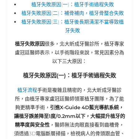
植牙失敗原因(一)：植牙手術過程失敗
植牙失敗原因(二)：補骨補肉，植牙骨整合失敗
植牙失敗原因(三)：植牙後長期清潔不當導致植
牙失敗
植牙失敗原因
很多，北大昕成牙醫診所，植牙專家
盧冠廷醫師表示，以手術階段來說，常見因素分為
以下三大原因：
植牙失敗原因(一)：植牙手術過程失敗
植牙流程
手術是複雜且精密的，北大昕成牙醫診
所，由植牙專家盧冠廷醫師領軍植牙團隊，為了能
夠更精準手術，
引進X-Guide 4D藍光導航系統，
讓植牙誤差降至1度/0.2mm以下，大幅提升植牙的
精準度與安全性
，醫師無法肉眼直接看到齒槽骨，
須透過3D電腦斷層掃描，檢視病人的骨頭跟血管、