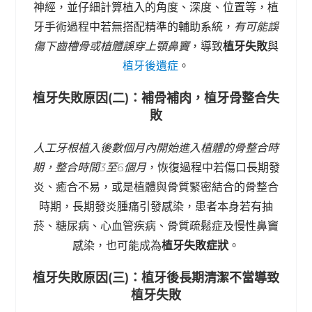
神經，並仔細計算植入的角度、深度、位置等，植
牙手術過程中若無搭配精準的輔助系統，
有可能誤
傷下齒槽骨或植體誤穿上顎鼻竇
，導致
植牙失敗
與
植牙後遺症
。
植牙失敗原因(二)：補骨補肉，植牙骨整合失
敗
人工牙根植入後數個月內開始進入植體的骨整合時
期，整合時間3至6個月
，恢復過程中若傷口長期發
炎、癒合不易，或是植體與骨質緊密結合的骨整合
時期，長期發炎腫痛引發感染，患者本身若有抽
菸、糖尿病、心血管疾病、骨質疏鬆症及慢性鼻竇
感染，也可能成為
植牙失敗症狀
。
植牙失敗原因(三)：植牙後長期清潔不當導致
植牙失敗