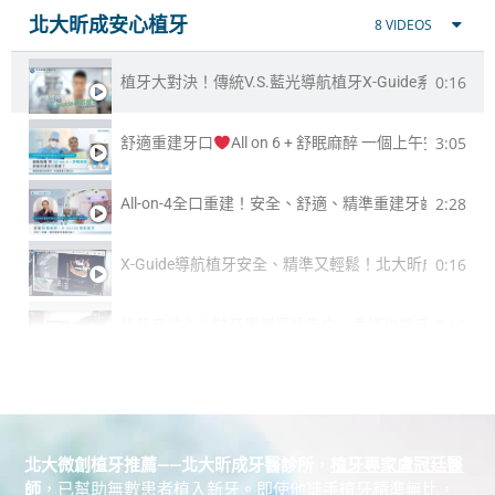
北大昕成安心植牙
8 VIDEOS
0:16
植牙大對決！傳統V.S.藍光導航植牙X-Guide系統
3:05
舒適重建牙口
All on 6 + 舒眠麻醉 一個上午完
2:28
All-on-4全口重建！安全、舒適、精準重建牙齒與自信
0:16
X-Guide導航植牙安全、精準又輕鬆！北大昕成給您勇
0:16
植牙有信心！缺牙患者真情告白，手術也能安全又輕鬆
3:39
「能夠咬東西，真的好幸福！」 All-on-4 一日全口重建
北大、三鶯樹看牙好放心！北大昕成牙醫診所特點介紹
北大微創植牙推薦——北大昕成牙醫診所
，
植牙專家盧冠廷醫
師
，已幫助無數患者植入新牙。即使他徒手植牙精準無比，