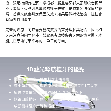
後，還是持續有抽菸、嚼檳榔、嚴重磨牙卻未配戴咬合板等
不良習慣，這些因素導致的植牙失敗，是屬於無法保固的範
疇，普遍來說會判定保固失效，如果要做補救治療，往往會
有額外費用產生。
完善的治療，向來需要醫病雙方的充分理解與配合，因此植
牙前注意保固內容外，
鼓勵患者
改掉傷害牙齒的壞習慣，才
能真正守護得來不易的「第三副牙齒」。
4D藍光導航植牙的優點
掌握植牙深度：避免刺穿上顎鼻竇
縮小角度偏差：與治療計劃的角度，誤差在1度以下
植體位置精準：將位移縮小至 0.2mm以下
透視口腔構造：避開神經、血管等重要組織，以免造
成顏面神經麻痺等後遺症