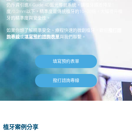
北大昕成有哪些設備? 提供給您專業好品質的牙科治療
仍斥資引進X-Guide 4D藍光導航系統，讓植牙誤差降至1
度/0.2mm以下，精準度是傳統植牙的10~20倍，大幅提升植
牙的精準度與安全性。
如果你想了解精準安全、療程快速的微創植牙，歡迎
撥打諮
詢專線
或
填寫預約諮詢表單
與我們聯繫。
填寫預約表單
撥打諮詢專線
植牙案例分享