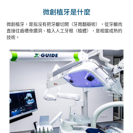
微創植牙是什麼
微創植牙，是指沒有把牙齦切開（牙周翻瓣術），從牙齦肉
直接往齒槽骨鑽洞、植入人工牙根（植體），是相當成熟的
技術。