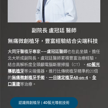
副院長 盧冠廷 醫師
無痛微創植牙，豐富經驗結合尖端科技
大同牙醫植牙專家——盧冠廷醫師
也在此坐鎮，擔任
北大昕成副院長。盧冠廷醫師累積豐富治療經驗，
結合高解析度全頭顱電腦斷層掃描（CT）、
4D藍光
導航植牙
等尖端儀器，進行比傳統植牙精準約20倍
的
無痛微創植牙手術
、
一日速定植牙All-on-4
、
全
口重建
等治療。
認識微創植牙 | 4D藍光導航技術