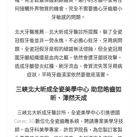
帽，完全遮蓋保護剩餘齒質，磨小的牙齒不會有任
何接觸外界物質的機會，完全不需要擔心牙齒磨小
牙敏感的問題。
北大牙醫推薦—北大昕成牙醫診所提醒，裝了全瓷
冠假牙後並非一勞永逸，不必擔心蛀牙、牙周病問
題，全瓷冠假牙是假的細菌無法侵蝕，但全瓷冠周
圍牙齦組織還是血肉之軀，依然會遭牙菌斑攻擊，
造成牙齦發炎紅腫、刷牙流血、骨質流失等牙周病
症狀，平時牙齒清潔依然要徹底落實。
三峽北大昕成全瓷美學中心 助您皓齒如
昕、渾然天成
三峽北大昕成牙醫診所，全瓷美學中心引進德國
Cerec 3D數位化全瓷齒雕系統、聘請專業美學牙技
師，由牙科美學專家—許哲尹院長，為您製訂客製