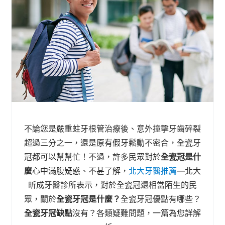
不論您是嚴重蛀牙根管治療後、意外撞擊牙齒碎裂
超過三分之一，還是原有假牙鬆動不密合，全瓷牙
冠都可以幫幫忙！不過，許多民眾對於
全瓷冠是什
麼
心中滿腹疑惑、不甚了解，
北大牙醫推薦
—北大
昕成牙醫診所表示，對於全瓷冠還相當陌生的民
眾，關於
全瓷牙冠是什麼？
全瓷牙冠優點有哪些？
全瓷牙冠缺點
沒有？各類疑難問題，一篇為您詳解