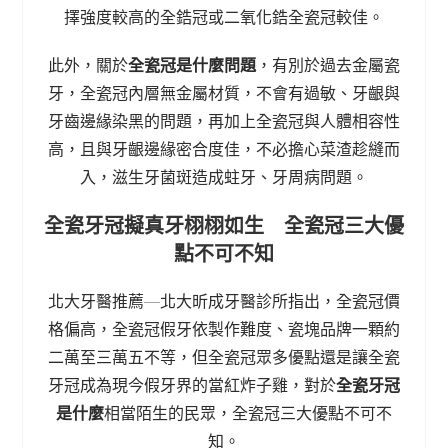
擇強度較高的全鋯冠或二氧化鋯全瓷冠較佳。
此外，關於
全瓷冠是什麼問題
，有別於過去金屬瓷
牙，全瓷冠內層無金屬材質，不會有過敏、牙齦與
牙齒邊緣染黑的問題，再加上全瓷冠與人體相容性
高，且與牙齦邊緣密合度佳，不必擔心菜渣趁縫而
入，滋生牙菌斑造成蛀牙、牙周病問題。
全瓷牙冠擬真牙栩栩如生 全瓷冠三大優
點不可不知
北大牙醫推薦—北大昕成牙醫診所指出，全瓷冠價
格偏高，全瓷冠假牙依製作難度、瓷塊品牌一顆約
二萬至三萬五不等，但全瓷冠眾多優點還是讓全瓷
牙冠成為現今假牙界的當紅炸子雞，對於
全瓷牙冠
是什麼
相當陌生的民眾，全瓷冠三大優點不可不
知。