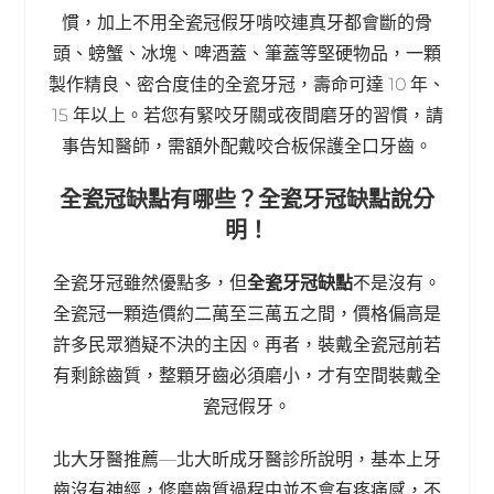
慣，加上不用全瓷冠假牙啃咬連真牙都會斷的骨
頭、螃蟹、冰塊、啤酒蓋、筆蓋等堅硬物品，一顆
製作精良、密合度佳的全瓷牙冠，壽命可達 10 年、
15 年以上。若您有緊咬牙關或夜間磨牙的習慣，請
事告知醫師，需額外配戴咬合板保護全口牙齒。
全瓷冠缺點有哪些？全瓷牙冠缺點說分
明！
全瓷牙冠雖然優點多，但
全瓷牙冠缺點
不是沒有。
全瓷冠一顆造價約二萬至三萬五之間，價格偏高是
許多民眾猶疑不決的主因。再者，裝戴全瓷冠前若
有剩餘齒質，整顆牙齒必須磨小，才有空間裝戴全
瓷冠假牙。
北大牙醫推薦—北大昕成牙醫診所說明，基本上牙
齒沒有神經，修磨齒質過程中並不會有疼痛感，不