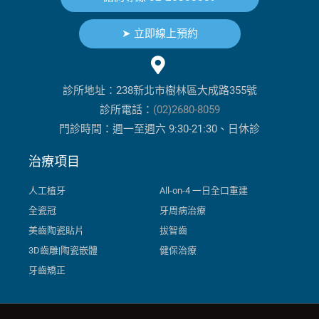
➤ 立即線上預約
診所地址：238新北市樹林區大成路355號
診所電話：
(02)2680-8059
門診時間：週一至週六 9:30-21:30、日休診
治療項目
人工植牙
All-on-4 一日全口重建
全瓷冠
牙周病治療
美齒陶瓷貼片
拔智齒
3D齒雕|陶瓷嵌體
健保治療
牙齒矯正