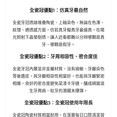
全瓷冠優點1：仿真牙最自然
全瓷牙冠透過堆疊陶瓷、上釉染色，無論在色澤、
紋理、通透感方面，仿若真牙擬真牙最逼真，在陽
光照射下晶瑩剔透，讓人近看都難以分辨哪顆是真
牙、哪顆是假牙。
全瓷冠優點2：牙周相容性、密合度佳
全瓷牙冠內層並非金屬材質，沒有過敏、牙齦染色
等後遺症，與牙齦相容性相當好，也能與牙齦緊密
相連，良好的密合度避免菜渣卡牙縫，釀成細菌滋
生牙周病、蛀牙的潛藏未爆彈。
全瓷冠優點3：全瓷冠使用年限長
全瓷冠陶瓷材質相當耐用，在落實每日口腔清潔習