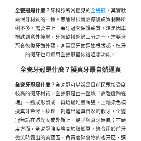
全瓷冠是什麼？
牙科診所常聽見的
全瓷冠
，其實就
是假牙材質的一種。無論是根管治療後齒質剩餘所
剩不多，需要罩上一顆牙冠套保護齒質，還是因車
禍跌到意外撞擊，牙齒缺損超過三分之一，需要牙
冠套恢復牙齒外觀，甚至是牙齒遭連根拔起，植牙
的假牙也可選用全瓷冠最恢復咀嚼功能。
全瓷牙冠是什麼？擬真牙最自然逼真
全瓷牙冠是什麼？
全瓷冠可以說是目前民眾接受度
較高的假牙材質，全瓷冠是由一整塊「高強度陶瓷
塊」一體成形製成，再透過堆疊陶瓷、上釉染色模
擬真牙色澤、紋理，創造出逼真自然的假牙，全瓷
冠無論在透光度或外觀上，幾乎與真牙無異；在硬
度方面，全瓷冠強度略高於琺瑯質，適合用於前牙
微笑時露出的美觀區，負責磨碎食物的後牙區，選