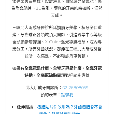
化專業美齒療程，設計逼真、自然透亮全瓷冠、美
齒陶瓷貼片、3D齒雕，讓您的牙齒皓齒如昕、渾然
天成。
三峽北大昕成牙醫診所延攬前牙美學、植牙全口重
建、牙齒矯正各領域頂尖醫師，引進醫學中心等級
全頭顱斷層掃描、X-Guide藍光導航植牙，院內專
業分工，所有牙齒狀況，都能在三峽北大昕成牙醫
診所一次滿足，不必轉診舟車勞頓。
如果有
全瓷冠是什麼、全瓷牙冠是什麼、全瓷牙冠
缺點、全瓷冠缺點
問題歡迎諮詢專線
北大昕成牙醫診所：
02-26808059
預約表單：
點擊我
延伸閱讀：
樹脂貼片你敢用嗎？牙齒樹脂會不會