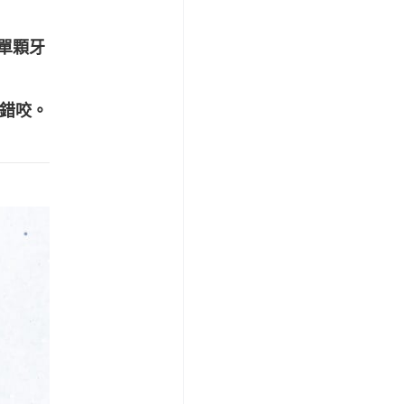
單顆牙
錯咬。