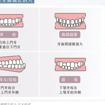
牙齒矯正的人-北大昕成