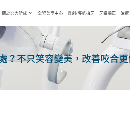
關於北大昕成
全瓷美學中心
微創/導航植牙
牙齒矯正
治療
處？不只笑容變美，改善咬合更