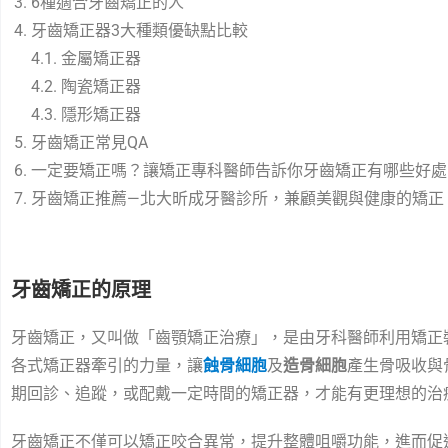
6種適合牙齒矯正的人
牙齒矯正器3大種類優缺點比較
4.1. 金屬矯正器
4.2. 陶瓷矯正器
4.3. 隱形矯正器
牙齒矯正常見QA
一定要矯正嗎？讓矯正專科醫師告訴你牙齒矯正有哪些好處
牙齒矯正推薦—北大昕成牙醫診所，兼顧美觀與健康的矯正
牙齒矯正的原理
牙齒矯正，又叫做「齒顎矯正治療」，是由牙科醫師利用矯正
各式矯正器牽引的力量，讓
蝕
骨細胞
及
造骨細胞
產生骨吸收與
期回診、追蹤，或配戴一定時間的矯正器，才能有更理想的治
牙齒矯正不僅可以矯正咬合異常，提升整體咀嚼功能，進而促