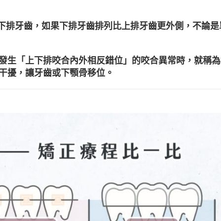
蓋下排牙齒，如果下排牙齒排列比上排牙齒更外側，不論是
發生「上下排咬合內外相反錯位」的咬合異常時，就稱為
干擾，讓牙齒或下顎骨移位。