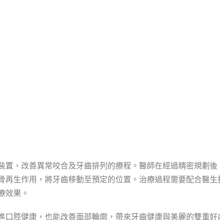
裝置，改善異常咬合及牙齒排列的療程。醫師在經過精密規劃後
骨再生作用，將牙齒移動至預定的位置。治療過程需要配合醫生
療效果。
進口腔健康，也能改善面部輪廓，帶來牙齒健康與美麗的雙重好