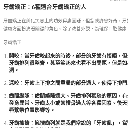
牙齒矯正：6種適合牙齒矯正的人
牙齒矯正在美化笑容上的功效毋庸置疑，但您或許會好奇，牙
健康方面扮演著關鍵的角色。除了改善外觀，為確保口腔健康
牙齒矯正
開咬：當牙齒咬起來的時後，部分的牙齒有接觸，但
牙齒排列很整齊，甚至笑起來也看不出問題，但是如
洞。
深咬：牙齒上下排之間
重疊的部分過大
，使得下排門
齒間縫隙：齒間縫隙過大、牙齒排列稀疏的原因，有分
發育異常、牙齒太小或齒槽骨過大等各種因素。後天
唇繫帶位置影響等。
牙齒擁擠：擁擠齒列就是我們常說的「
牙齒亂
」，當