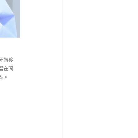
牙齒移
潛在問
點。