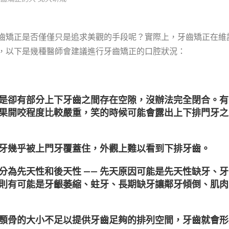
齒矯正是否僅僅只是追求美觀的手段呢？實際上，牙齒矯正在維
，以下是幾種醫師會建議進行牙齒矯正的口腔狀況：
是卻有部分
上下牙齒之間存在空隙
，沒辦法完全閉合。有
果開咬程度比較嚴重，笑的時候可能會露出上下排門牙之
牙幾乎被上門牙覆蓋住，外觀上難以看到下排牙齒。
為先天性和後天性 —— 先天原因可能是先天性缺牙、
則有可能是牙齦萎縮、蛀牙、長期缺牙讓鄰牙傾倒、
肌肉
顎骨的大小不足以提供牙齒足夠的排列
空間
，牙齒就會形