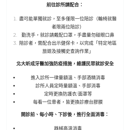
前往診所請配合：
盡可能單獨就診，至多僅限一位陪診（輪椅就醫
者限兩位陪診）
勤洗手，就診請戴配口罩，手盡量勿碰眼口鼻
陪診者，需配合出示健保卡，以完成「特定地區
旅遊及接觸史查詢作業」
北大昕成牙醫加強防疫措施，維護民眾就診安全
進入診所一律量額溫、手部酒精消毒
診所人員定時量額溫、手部消毒
定時更換防護衣/面罩等
每看一位患者，皆更換診療台膠膜
開診前、每小時、下診後，進行全面消毒：
器械高溫消毒