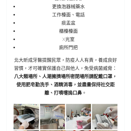
更換泡器械藥水
工作檯面、電話
痰盂盆
櫃檯檯面
X光室
廁所門把
北大昕成牙醫提醒民眾，防疫人人有責，養成良好
習慣，才可確實保護自己與他人，免受病菌威脅：
八大類場所、人潮擁擠場所密閉場所請配戴口罩，
使用肥皂勤洗手、酒精消毒，並盡量保持社交距
離、打噴嚏摀口鼻
。