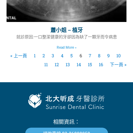
蕭小姐 – 植牙
就診原因:一口整潔健康的牙卻因為缺了一顆牙而令病患
Read More »
« 上一頁
1
2
3
4
5
6
7
8
9
10
11
12
13
14
15
16
下一頁 »
相關資訊：