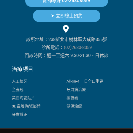
諮詢專線 02-26808059
➤ 立即線上預約
診所地址：238新北市樹林區大成路355號
診所電話：
(02)2680-8059
門診時間：週一至週六 9:30-21:30、日休診
治療項目
人工植牙
All-on-4 一日全口重建
全瓷冠
牙周病治療
美齒陶瓷貼片
拔智齒
3D齒雕|陶瓷嵌體
健保治療
牙齒矯正