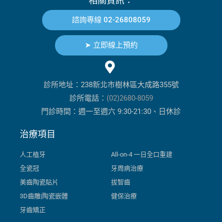
相關資訊：
諮詢專線 02-26808059
➤ 立即線上預約
診所地址：238新北市樹林區大成路355號
診所電話：
(02)2680-8059
門診時間：週一至週六 9:30-21:30、日休診
治療項目
人工植牙
All-on-4 一日全口重建
全瓷冠
牙周病治療
美齒陶瓷貼片
拔智齒
3D齒雕|陶瓷嵌體
健保治療
牙齒矯正