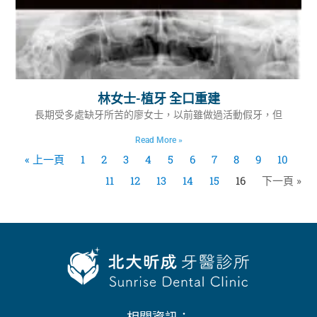
林女士-植牙 全口重建
長期受多處缺牙所苦的廖女士，以前雖做過活動假牙，但
Read More »
« 上一頁
1
2
3
4
5
6
7
8
9
10
11
12
13
14
15
16
下一頁 »