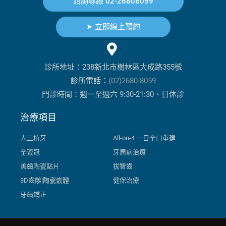
諮詢專線 02-26808059
➤ 立即線上預約
診所地址：238新北市樹林區大成路355號
診所電話：
(02)2680-8059
門診時間：週一至週六 9:30-21:30、日休診
治療項目
人工植牙
All-on-4 一日全口重建
全瓷冠
牙周病治療
美齒陶瓷貼片
拔智齒
3D齒雕|陶瓷嵌體
健保治療
牙齒矯正