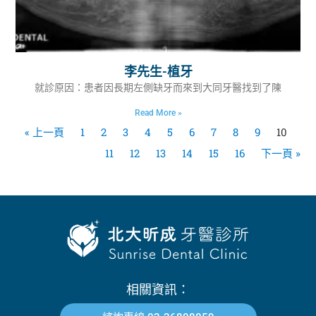
李先生-植牙
就診原因：患者因長期左側缺牙而來到大同牙醫找到了陳
Read More »
« 上一頁
1
2
3
4
5
6
7
8
9
10
11
12
13
14
15
16
下一頁 »
相關資訊：