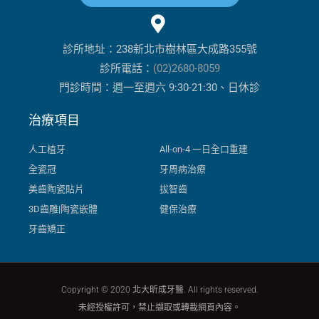
診所地址：238新北市樹林區大成路355號
診所電話：
(02)2680-8059
門診時間：週一至週六 9:30-21:30、日休診
治療項目
人工植牙
All-on-4 一日全口重建
全瓷冠
牙周病治療
美齒陶瓷貼片
拔智齒
3D齒雕|陶瓷嵌體
健保治療
牙齒矯正
Copyright © 2020 北大昕成牙醫. All rights reserved.
未經授權許可，禁止擷取或轉載網頁內容。