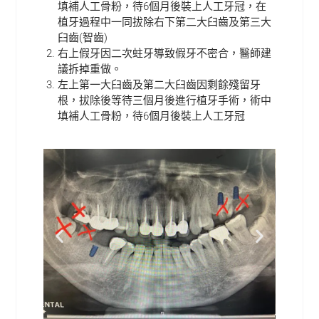
填補人工骨粉，待6個月後裝上人工牙冠，在
植牙過程中一同拔除右下第二大臼齒及第三大
臼齒(智齒)
右上假牙因二次蛀牙導致假牙不密合，醫師建
議拆掉重做。
左上第一大臼齒及第二大臼齒因剩餘殘留牙
根，拔除後等待三個月後進行植牙手術，術中
填補人工骨粉，待6個月後裝上人工牙冠