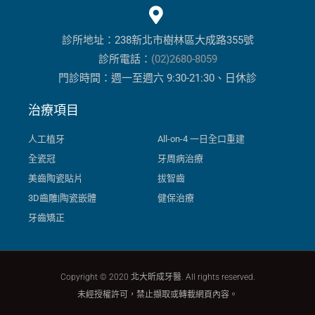
診所地址：238新北市樹林區大成路355號
診所電話：
(02)2680-8059
門診時間：週一至週六 9:30-21:30、日休診
治療項目
人工植牙
All-on-4 一日全口重建
全瓷冠
牙周病治療
美齒陶瓷貼片
拔智齒
3D齒雕|陶瓷嵌體
健保治療
牙齒矯正
Copyright © 2020 北大昕成牙醫. All rights reserved.
未經授權許可，禁止擷取或轉載網頁內容。