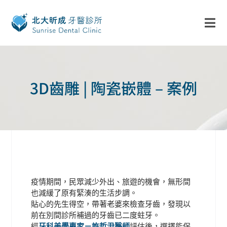
3D齒雕 | 陶瓷嵌體 – 案例
疫情期間，民眾減少外出、旅遊的機會，無形間
也減緩了原有緊湊的生活步調。
貼心的先生得空，帶著老婆來檢查牙齒，發現以
前在別間診所補過的牙齒已二度蛀牙。
經
牙科美學專家－許哲尹醫師
評估後，選擇能保