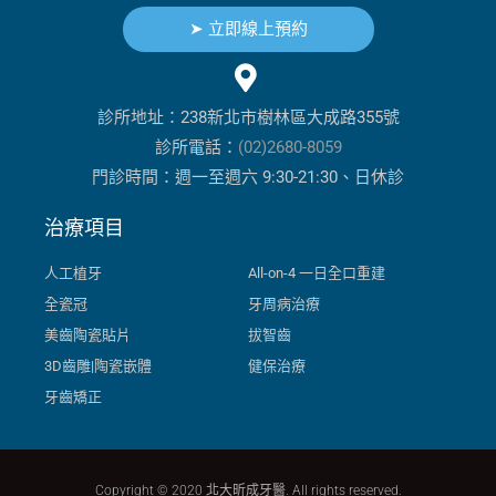
➤ 立即線上預約
診所地址：238新北市樹林區大成路355號
診所電話：
(02)2680-8059
門診時間：週一至週六 9:30-21:30、日休診
治療項目
人工植牙
All-on-4 一日全口重建
全瓷冠
牙周病治療
美齒陶瓷貼片
拔智齒
3D齒雕|陶瓷嵌體
健保治療
牙齒矯正
Copyright © 2020 北大昕成牙醫. All rights reserved.